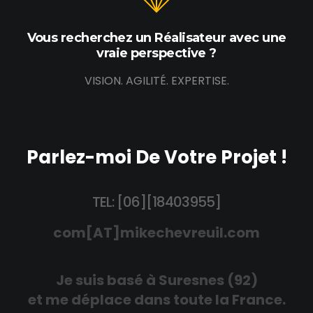
Vous recherchez un Réalisateur avec une
vraie perspective ?
VISION. AGILITÉ. EXPERTISE.
Parlez-moi De Votre Projet !
TEL: [06][18403955]
com[AT]mikechevreuil.com
Je suis basé à Suresnes (92)
et me déplace dans toute la France.